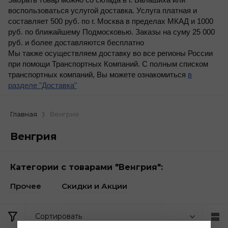
Забрать товар можно со склада в г. Балашиха или
воспользоваться услугой доставка. Услуга платная и
составляет 500 руб. по г. Москва в пределах МКАД и 1000
руб. по ближайшему Подмосковью. Заказы на суму 25 000
руб. и более доставляются бесплатно
Мы также осуществляем доставку во все регионы России
при помощи Транспортных Компаний. С полным списком
транспортных компаний, Вы можете ознакомиться
в
разделе "Доставка"
Главная
Венгрия
Венгрия
Категории с товарами "Венгрия":
Прочее
Скидки и Акции
Сортировать